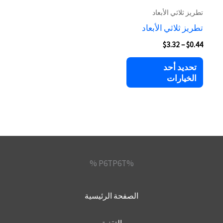
المنتج.
تطريز ثلاثي الأبعاد
يمكن
تطريز ثلاثي الأبعاد
اختيار
$
3.32
–
$
0.44
الخيارات
على
تحديد أحد
صفحة
الخيارات
المنتج
%P6TP6T %
الصفحة الرئيسية
التقنية