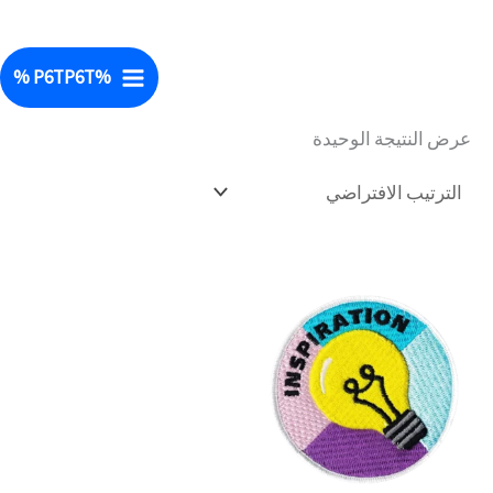
إلى
خطي
الرئيسية
/ منتجات تحت الوسم “3D Embroidery”
المحتوى
لى
%P6TP6T %
تطريز ثلاثي الأبعاد
لمحتوى
عرض النتيجة الوحيدة
نطاق
هناك
السعر:
العديد
من
من
خلال
الأشكال
المختلفة
لهذا