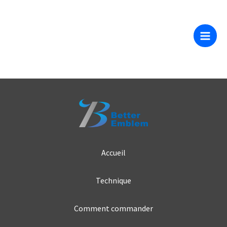
contenu
Skip
principal
Accueil - 中文 (台灣)
to
content
Accueil
Technique
Comment commander