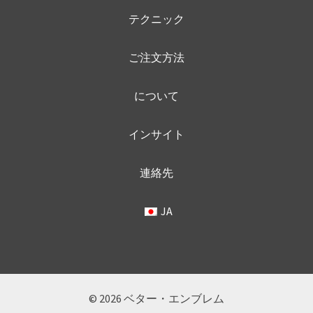
オ
テクニック
プ
シ
ご注文方法
ョ
ン
について
は
商
インサイト
品
ペ
連絡先
ー
JA
ジ
か
ら
選
択
© 2026 ベター・エンブレム