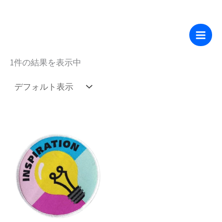
ツ
内
へ
ホーム
/ “Woven Patches”にタグ付けされた商品
容
ス
織りワッペン
を
キ
1件の結果を表示中
ス
ッ
キ
プ
ッ
プ
価
こ
格
の
帯:
$0.61
商
–
品
$5.00
に
は