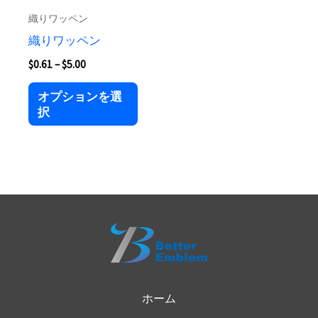
複
織りワッペン
数
織りワッペン
の
$
0.61
–
$
5.00
バ
リ
オプションを選
エ
択
ー
シ
ョ
ン
が
あ
り
ま
ホーム
す。