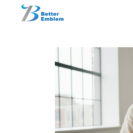
跳
內
至
容
主
要
內
容