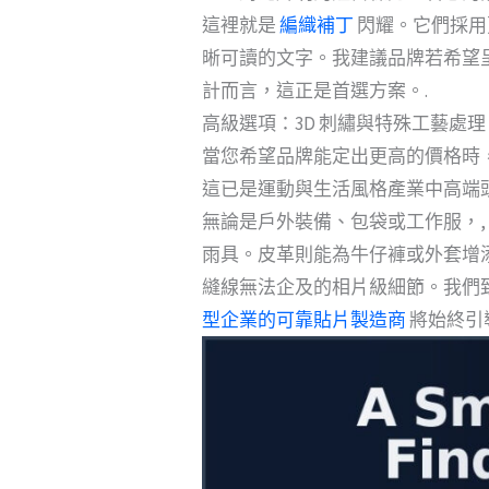
這裡就是
編織補丁
閃耀。它們採用
晰可讀的文字。我建議品牌若希望
計而言，這正是首選方案。.
高級選項：3D 刺繡與特殊工藝處理
當您希望品牌能定出更高的價格時
這已是運動與生活風格產業中高端
無論是戶外裝備、包袋或工作服，
雨具。皮革則能為牛仔褲或外套增
縫線無法企及的相片級細節。我們
型企業的可靠貼片製造商
將始終引