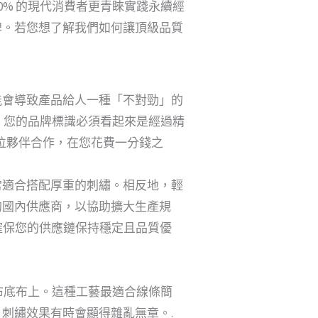
0% 的現代消費者更青睞實踐永續經
牌。若您想了解我們如何讓頂級品質
能會導致產品給人一種「不對勁」的
。 您的品牌標識必須看起來是經過精
位夥伴合作，在您花費一分錢之
常適合搭配厚重的刺繡。相反地，輕
的國內供應商，以協助擴大生產規
確保您的供應鏈保持穩定且品質優
布底布上。這種工藝最適合線條簡
刺繡效果有時會顯得雜亂無章。.