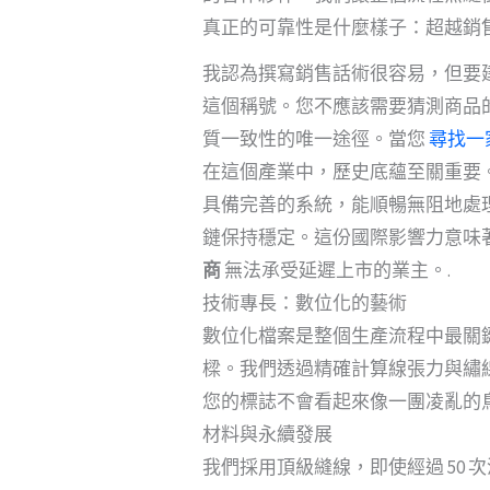
真正的可靠性是什麼樣子：超越銷
我認為撰寫銷售話術很容易，但要
這個稱號。您不應該需要猜測商品
質一致性的唯一途徑。當您
尋找一
在這個產業中，歷史底蘊至關重要。
具備完善的系統，能順暢無阻地處
鏈保持穩定。這份國際影響力意味
商
無法承受延遲上市的業主。.
技術專長：數位化的藝術
數位化檔案是整個生產流程中最關
樑。我們透過精確計算線張力與繡
您的標誌不會看起來像一團凌亂的
材料與永續發展
我們採用頂級縫線，即使經過 50