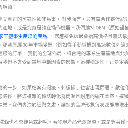
售話術
建立真正的可靠性卻非易事。 對我而言，只有當合作夥伴能
的產地，或是究竟是誰在操作機器。我們維持 OEM（原始設
家工廠來生產您的產品
, ，您應避免透過會抬高價格且無法
那些歷經 30 年市場變遷（例如從手動織機到高速數位刺
理您的訂單。 我們的全球佈局，將台灣的專業生產基地與北
著我們不會受到當地中斷因素的影響。這種穩定性，正是定
鍵的一步。如果檔案有瑕疵，刺繡補丁也會出現問題。 數位
線路徑，將您複雜的標誌轉化為簡潔且耐用的繡花圖案。這
鳥巢。我們專注於細微之處，讓您的品牌形象每次都能展現出
 次洗滌也不會褪色或起毛。若發現產品光澤黯淡，或是穿著