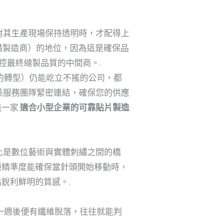
對其生產現場保持透明時，才配得上
備製造商）的地位，因為這是確保品
掌控最終縫製品質的中間商。.
繡的轉型）仍能屹立不搖的公司，都
美服務團隊緊密連結，確保您的供應
義一家
適合小型企業的可靠貼片製造
化是數位藝術與實體刺繡之間的橋
種精準度能確保當針頭開始移動時，
銳利鮮明的質感。.
僅一週後便有纖維脫落，往往就能判