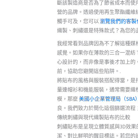
斷該製造商是否為了節省成本而使用
營的品牌。透過使用再生聚酯纖維
觸手可及，您可以
瀏覽我們的客製
織製、刺繡還是特殊款式？為您的
我經常看到品牌因為不了解這種媒
感覺。如果你在薄款的三合一混紡 
心設計的，而非像是事後才加上的
前，協助您避開這些陷阱。.
將貼布的風格與服裝搭配得當，是
量連帽衫和機能服裝，通常需要織
模，那麼
美國小企業管理局（SB
良。我們致力於簡化這個篩選流程
傳統刺繡與現代織製貼布的比較
刺繡貼布是呈現立體質感與3D效
潔、對比鮮明的醒目標誌。若您的