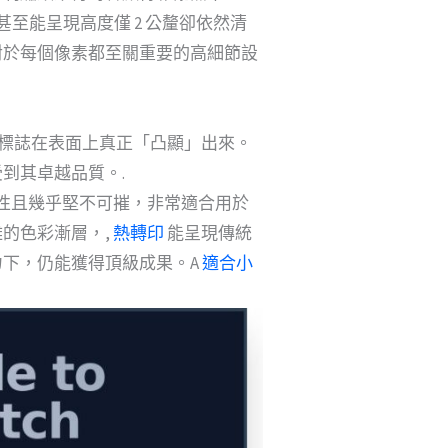
至能呈現高度僅 2 公釐卻依然清
對於每個像素都至關重要的高細節設
的標誌在表面上真正「凸顯」出來。
到其卓越品質。.
防水性且幾乎堅不可摧，非常適合用於
的色彩漸層，,
熱轉印
能呈現傳統
下，仍能獲得頂級成果。A
適合小