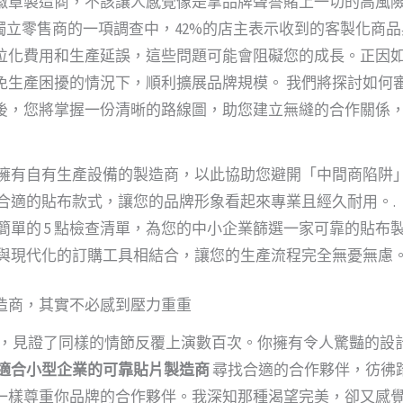
徽章製造商，不該讓人感覺像是拿品牌聲譽賭上一切的高風險
對獨立零售商的一項調查中，42%的店主表示收到的客製化商品
位化費用和生產延誤，這些問題可能會阻礙您的成長。正因
免生產困擾的情況下，順利擴展品牌規模。 我們將探討如何
後，您將掌握一份清晰的路線圖，助您建立無縫的合作關係，
擁有自有生產設備的製造商，以此協助您避開「中間商陷阱」
合適的貼布款式，讓您的品牌形象看起來專業且經久耐用。.
單的 5 點檢查清單，為您的中小企業篩選一家可靠的貼布製
與現代化的訂購工具相結合，讓您的生產流程完全無憂無慮。
造商，其實不必感到壓力重重
產業，見證了同樣的情節反覆上演數百次。你擁有令人驚豔的
適合小型企業的可靠貼片製造商
尋找合適的合作夥伴，彷彿
一樣尊重你品牌的合作夥伴。我深知那種渴望完美，卻又感覺