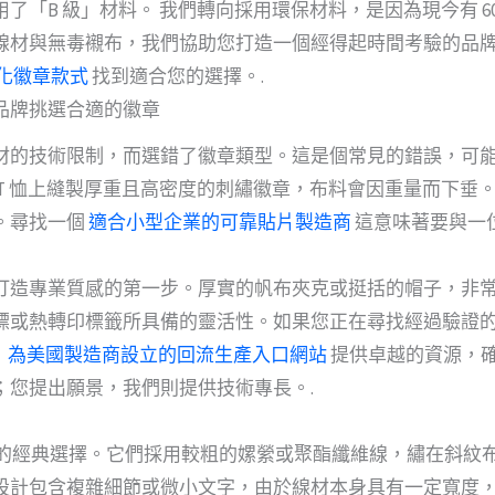
了「B 級」材料。 我們轉向採用環保材料，是因為現今有 6
線材與無毒襯布，我們協助您打造一個經得起時間考驗的品
化徽章款式
找到適合您的選擇。.
品牌挑選合適的徽章
材的技術限制，而選錯了徽章類型。這是個常見的錯誤，可
T 恤上縫製厚重且高密度的刺繡徽章，布料會因重量而下垂
。尋找一個
適合小型企業的可靠貼片製造商
這意味著要與一
打造專業質感的第一步。厚實的帆布夾克或挺括的帽子，非
標或熱轉印標籤所具備的靈活性。如果您正在尋找經過驗證
A）為美國製造商設立的回流生產入口網站
提供卓越的資源，
；您提出願景，我們則提供技術專長。.
果的經典選擇。它們採用較粗的嫘縈或聚酯纖維線，繡在斜紋
設計包含複雜細節或微小文字，由於線材本身具有一定寬度，