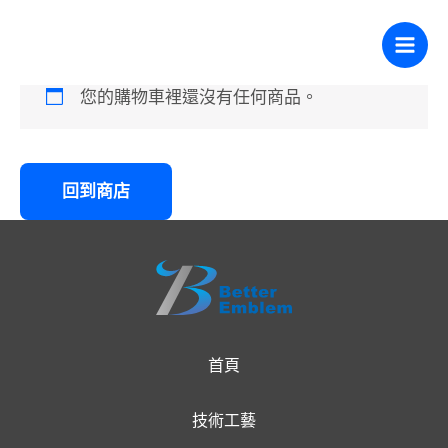
購物車
跳
內
至
容
主
您的購物車裡還沒有任何商品。
要
內
容
回到商店
首頁
技術工藝