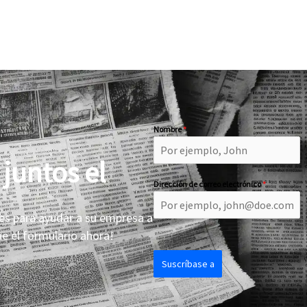
Nombre
*
juntos el
Dirección de correo electrónico
*
es para ayudar a su empresa a
ne el formulario ahora!
Suscríbase a