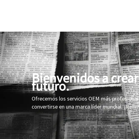
Bienvenidos a crear 
futuro.
Ofrecemos los servicios OEM más profesional
convertirse en una marca líder mundial. ¡Relle