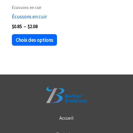
options
Écussons en cuir
peuvent
Écussons en cuir
être
$
0.85
–
$
2.08
choisies
sur
Choix des options
la
page
du
produit
Accueil