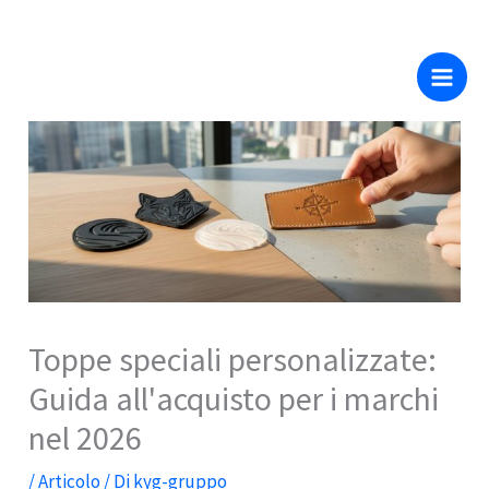
Salta al
Vai
contenuto
al
contenuto
Toppe speciali personalizzate:
Guida all'acquisto per i marchi
nel 2026
/
Articolo
/ Di
kyg-gruppo