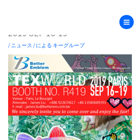
ツ
内
へ
パリ・テックスワールド
容
ス
2019 SEP 16-19
を
キ
ス
ッ
/
ニュース
/ による
キーグループ
キ
プ
ッ
プ