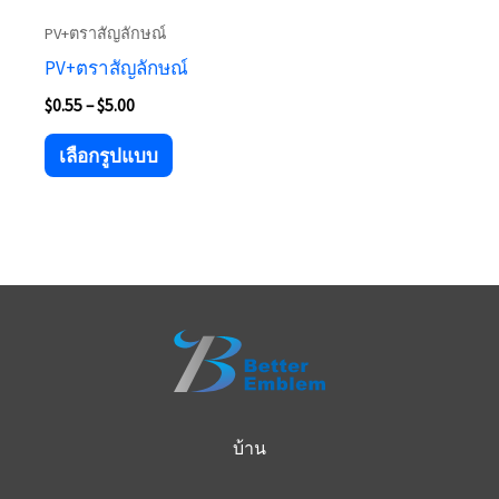
เลือก
PV+ตราสัญลักษณ์
รูป
PV+ตราสัญลักษณ์
แบบ
$
0.55
–
$
5.00
ต่างๆ
ได้
เลือกรูปแบบ
ใน
หน้า
ผลิตภัณฑ์
บ้าน