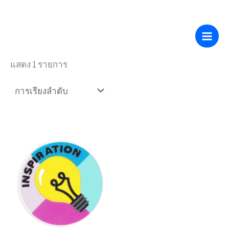
สู่
ข้าม
หน้าหลัก
/ สินค้าที่มีป้ายกำกับ “PV+Emblems”
เนื้อหา
ไป
PV+ตราสัญลักษณ์
ที่
แสดง 1 รายการ
เนื้อหา
ช่วง
ผลิตภัณฑ์
ราคา:
นี้
$0.55
ถึง
มี
$5.00
หลาย
รุ่น
สามารถ