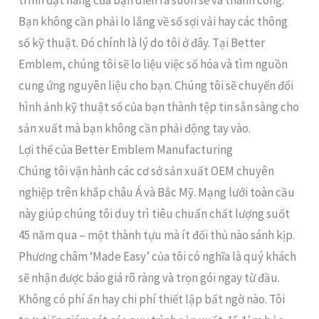
trình đặt hàng của bạn diễn ra suôn sẻ và thành công.
Bạn không cần phải lo lắng về số sợi vải hay các thông
số kỹ thuật. Đó chính là lý do tôi ở đây. Tại Better
Emblem, chúng tôi sẽ lo liệu việc số hóa và tìm nguồn
cung ứng nguyên liệu cho bạn. Chúng tôi sẽ chuyển đổi
hình ảnh kỹ thuật số của bạn thành tệp tin sẵn sàng cho
sản xuất mà bạn không cần phải động tay vào.
Lợi thế của Better Emblem Manufacturing
Chúng tôi vận hành các cơ sở sản xuất OEM chuyên
nghiệp trên khắp châu Á và Bắc Mỹ. Mạng lưới toàn cầu
này giúp chúng tôi duy trì tiêu chuẩn chất lượng suốt
45 năm qua – một thành tựu mà ít đối thủ nào sánh kịp.
Phương châm ‘Made Easy’ của tôi có nghĩa là quý khách
sẽ nhận được báo giá rõ ràng và trọn gói ngay từ đầu.
Không có phí ẩn hay chi phí thiết lập bất ngờ nào. Tôi