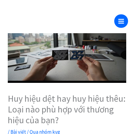
thẳng
Bỏ
đến nội
qua
dung
nội
dung
Huy hiệu dệt hay huy hiệu thêu:
Loại nào phù hợp với thương
hiệu của bạn?
/
Bài viết
/ Qua
nhóm kyg