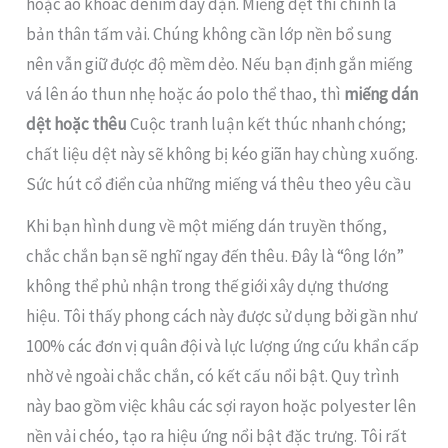
hoặc áo khoác denim dày dặn. Miếng dệt thì chính là
bản thân tấm vải. Chúng không cần lớp nền bổ sung
nên vẫn giữ được độ mềm dẻo. Nếu bạn định gắn miếng
vá lên áo thun nhẹ hoặc áo polo thể thao, thì
miếng dán
dệt hoặc thêu
Cuộc tranh luận kết thúc nhanh chóng;
chất liệu dệt này sẽ không bị kéo giãn hay chùng xuống.
Sức hút cổ điển của những miếng vá thêu theo yêu cầu
Khi bạn hình dung về một miếng dán truyền thống,
chắc chắn bạn sẽ nghĩ ngay đến thêu. Đây là “ông lớn”
không thể phủ nhận trong thế giới xây dựng thương
hiệu. Tôi thấy phong cách này được sử dụng bởi gần như
100% các đơn vị quân đội và lực lượng ứng cứu khẩn cấp
nhờ vẻ ngoài chắc chắn, có kết cấu nổi bật. Quy trình
này bao gồm việc khâu các sợi rayon hoặc polyester lên
nền vải chéo, tạo ra hiệu ứng nổi bật đặc trưng. Tôi rất