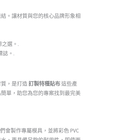
連結。讓材質與您的核心品牌形象相
之選。.
誌。.
材質，是打造
訂製特種貼布
這些產
為簡單，助您為您的專案找到最完美
會製作專屬模具，並將彩色 PVC
防水，更具備足夠的耐用性，即使面