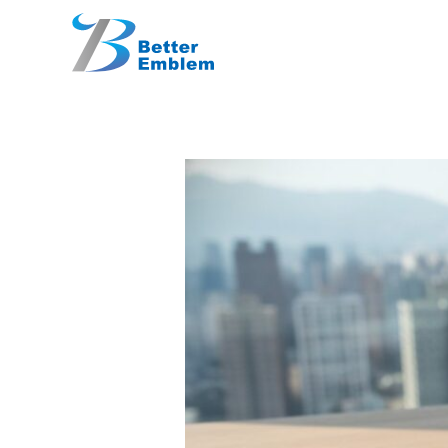
跳
內
至
容
主
要
內
容