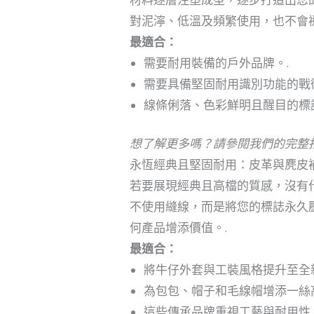
對泥濘、低溫及頻繁使用，也不會褪
最適合：
需要耐用裝備的戶外品牌。.
需要具備堅固耐用識別功能的戰
線條俐落、色彩鮮明且醒目的標
想了解更多嗎？請參閱我們的完整
永恆經典且堅固耐用：皮革與麂皮
若要展現經典且高檔的質感，沒有
不使用縫線，而是將您的標誌永久
何產品增添價值。.
最適合：
將牛仔外套與工裝風格提升至全
為包包、帽子和毛線帽增添一絲
這些傳承品牌重視工藝與耐用性。