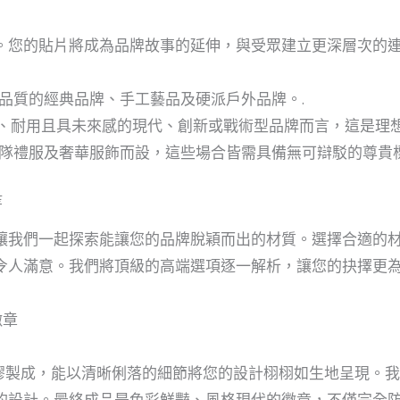
。您的貼片將成為品牌故事的延伸，與受眾建立更深層次的
品質的經典品牌、手工藝品及硬派戶外品牌。.
、耐用且具未來感的現代、創新或戰術型品牌而言，這是理想
隊禮服及奢華服飾而設，這些場合皆需具備無可辯駁的尊貴標
等
讓我們一起探索能讓您的品牌脫穎而出的材質。選擇合適的
令人滿意。我們將頂級的高端選項逐一解析，讓您的抉擇更
徽章
橡膠製成，能以清晰俐落的細節將您的設計栩栩如生地呈現。我們
的設計。最終成品是色彩鮮豔、風格現代的徽章，不僅完全