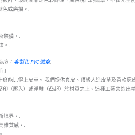
色或磨損。.
術裝備。.
誌。.
指南：
客製化 PVC 徽章
.
補丁
什麼能比得上皮革。 我們提供真皮、頂級人造皮革及柔軟麂
壓印（壓入）或浮雕（凸起）於材質之上。這種工藝營造出
新境界。.
高雅質感。.
.