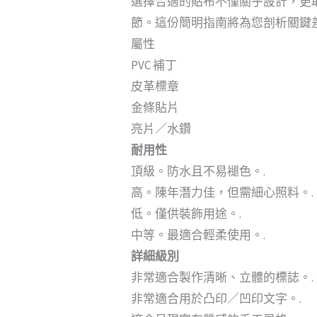
選擇合適的貼布不僅關乎設計，更
節。這份簡明指南將為您剖析關鍵
屬性
PVC 補丁
皮革標章
金條貼片
亮片／水鑽
耐用性
頂級。防水且不易褪色。.
高。陳年潛力佳，但需細心照料。.
低。僅供裝飾用途。.
中等。最適合輕柔使用。.
詳細級別
非常適合製作清晰、立體的標誌。.
非常適合用於凸印／凹印文字。.