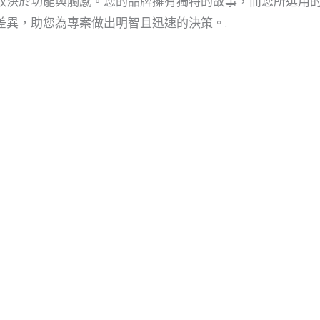
取決於功能與觸感。您的品牌擁有獨特的故事，而您所選用
差異，助您為專案做出明智且迅速的決策。.