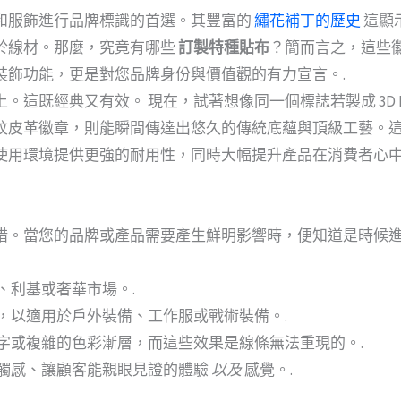
和服飾進行品牌標識的首選。其豐富的
繡花補丁的歷史
這顯
於線材。那麼，究竟有哪些
訂製特種貼布
？簡而言之，這些徽
裝飾功能，更是對您品牌身份與價值觀的有力宣言。.
這既經典又有效。 現在，試著想像同一個標誌若製成 3D P
紋皮革徽章，則能瞬間傳達出悠久的傳統底蘊與頂級工藝。
使用環境提供更強的耐用性，同時大幅提升產品在消費者心
措。當您的品牌或產品需要產生鮮明影響時，便知道是時候
、利基或奢華市場。.
，以適用於戶外裝備、工作服或戰術裝備。.
字或複雜的色彩漸層，而這些效果是線條無法重現的。.
觸感、讓顧客能親眼見證的體驗
以及
感覺。.