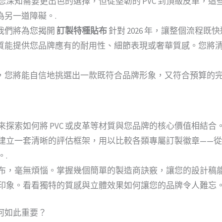
您深知需要更出色的選擇，但從堅韌的 PVC 到頂級皮革，
另一道障礙。.
我們將為您揭開
訂製特種貼布
針對 2026 年，讓整個流程
質能提供您品牌應有的耐用性、細節表現或奢華質感。您將
，您將能自信地挑選出一款既符合品牌形象，又符合預算的
探索如何將 PVC 或皮革等材質與您品牌的核心價值相結合。
建立一套清晰的評估框架，用以比較各類專屬訂製徽章——從
.
布，毫無煩惱。掌握幾個簡單的製造商訣竅，讓您的設計稿能
印象。看看獨特的質感與立體效果如何讓您的品牌令人難忘。
何如此重要？