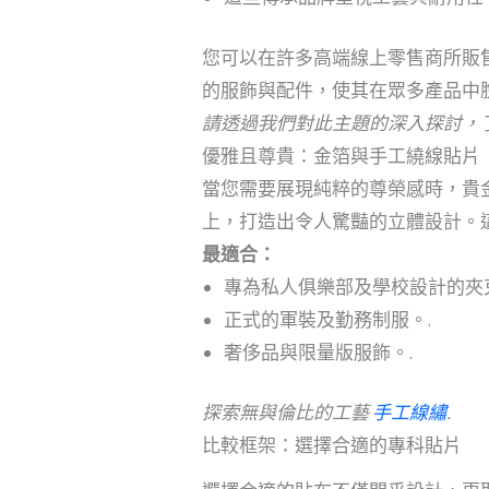
您可以在許多高端線上零售商所販
的服飾與配件，使其在眾多產品中脫
請透過我們對此主題的深入探討，
優雅且尊貴：金箔與手工繞線貼片
當您需要展現純粹的尊榮感時，貴
上，打造出令人驚豔的立體設計。
最適合：
專為私人俱樂部及學校設計的夾
正式的軍裝及勤務制服。.
奢侈品與限量版服飾。.
探索無與倫比的工藝
手工線繡
.
比較框架：選擇合適的專科貼片