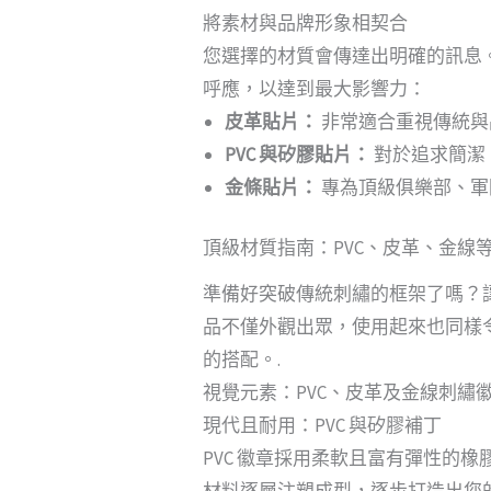
將素材與品牌形象相契合
您選擇的材質會傳達出明確的訊息
呼應，以達到最大影響力：
皮革貼片：
非常適合重視傳統與
PVC 與矽膠貼片：
對於追求簡潔
金條貼片：
專為頂級俱樂部、軍
頂級材質指南：PVC、皮革、金線
準備好突破傳統刺繡的框架了嗎？
品不僅外觀出眾，使用起來也同樣
的搭配。.
視覺元素：PVC、皮革及金線刺繡
現代且耐用：PVC 與矽膠補丁
PVC 徽章採用柔軟且富有彈性的
材料逐層注塑成型，逐步打造出您