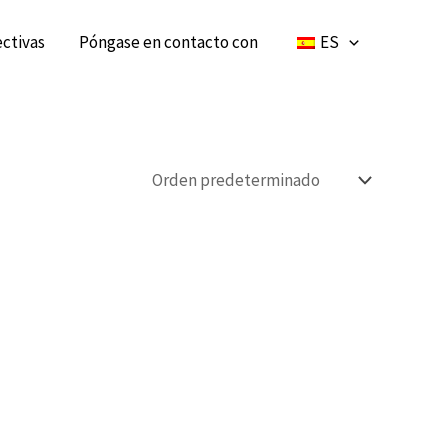
ctivas
Póngase en contacto con
ES