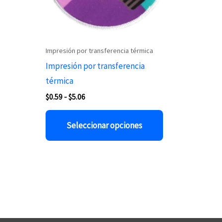
se
pueden
elegir
Impresión por transferencia térmica
en
Impresión por transferencia
la
térmica
página
$
0.59
-
$
5.06
de
producto
Seleccionar opciones